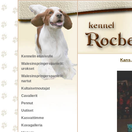
Kennelin etusivulle
Kans,
Walesinspringerspanielit:
urokset
Walesinspringerspanielit:
nartut
Kultaisetnoutajat
Cavalierit
Pennut
Uutiset
Kasvattimme
Kuvagalleria