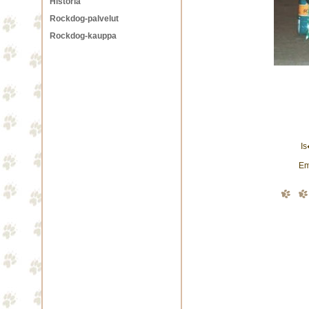
Historia
Rockdog-palvelut
Rockdog-kauppa
I
Em